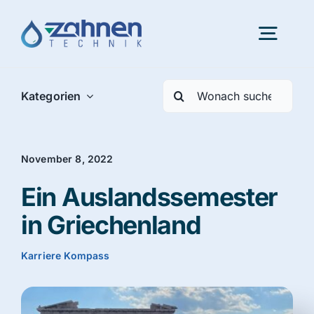
Skip
to
Togg
content
Navig
Search
Kategorien
Portfolio
for:
Innovation
November 8, 2022
Ein Auslandssemester
Karriere
in Griechenland
Über uns
Karriere Kompass
Aktuelles