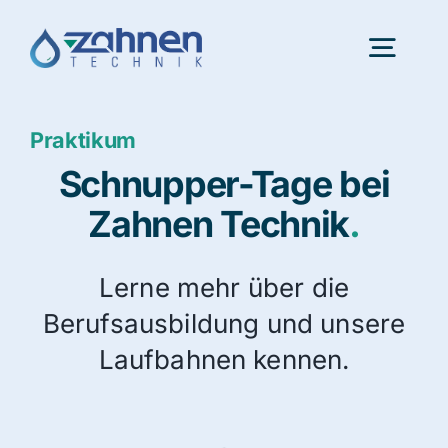
Skip
to
Togg
content
Navig
Praktikum
Portfolio
Schnupper-Tage bei
Innovation
Zahnen Technik
.
Lerne mehr über die
Karriere
Berufsausbildung und unsere
Laufbahnen kennen.
Über uns
Aktuelles