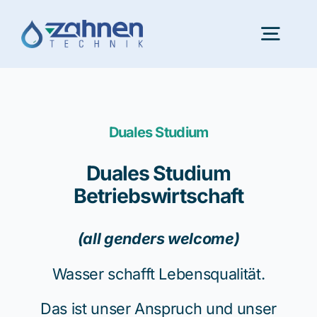
Skip
to
Togg
content
Navig
Portfolio
Duales Studium
Innovation
Duales Studium
Betriebswirtschaft
Karriere
(all genders welcome)
Über uns
Wasser schafft Lebensqualität.
Aktuelles
Das ist unser Anspruch und unser