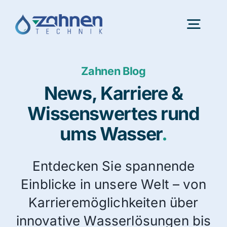
Skip
to
Togg
content
Navig
Zahnen Blog
Portfolio
News, Karriere &
Innovation
Wissenswertes rund
ums Wasser
.
Karriere
Entdecken Sie spannende
Über uns
Einblicke in unsere Welt – von
Karrieremöglichkeiten über
Aktuelles
innovative Wasserlösungen bis