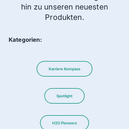
hin zu unseren neuesten
Produkten.
Blog
Beratung buchen
Kategorien:
Karriere Kompass
Spotlight
H2O Pioneers