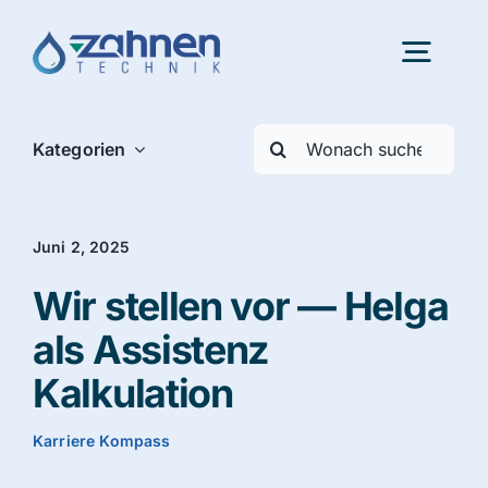
Skip
to
Togg
content
Navig
Search
Kategorien
Portfolio
for:
Innovation
Juni 2, 2025
Wir stellen vor — Helga
Karriere
als Assistenz
Kalkulation
Über uns
Karriere Kompass
Aktuelles