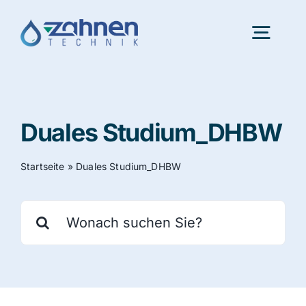
Skip
to
Togg
content
Navig
Portfolio
Duales Studium_DHBW
Innovation
Startseite
»
Duales Studium_DHBW
Karriere
Search
for:
Über uns
Aktuelles