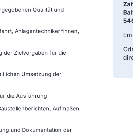
Za
rgegebenen Qualität und
Bah
54
fahrt, Anlagentechniker*innen,
Ema
Ode
der Zielvorgaben für die
dir
eitlichen Umsetzung der
für die Ausführung
Baustellenberichten, Aufmaßen
erung und Dokumentation der