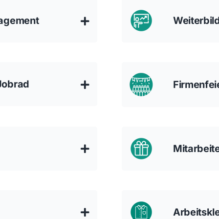
nagement
Weiterbil
Jobrad
Firmenfei
Mitarbeit
Arbeitskl