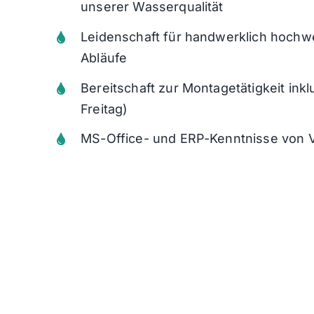
unse
rer Wasserqualität
Leidenschaft für handwerklich hochw
Ab
läufe
Bereitschaft zur Montagetätigkeit in
Frei
tag)
MS-Office- und ERP-Kenntnisse von V