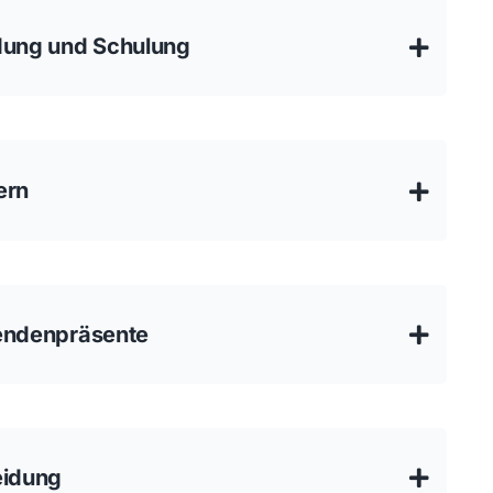
dung und Schulung
ern
endenpräsente
eidung