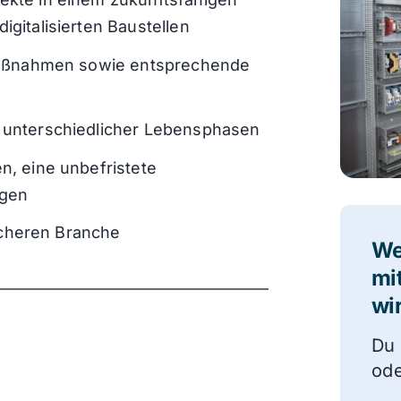
gitalisierten Baustellen
smaßnahmen sowie entsprechende
 unterschiedlicher Lebensphasen
, eine unbefristete
agen
sicheren Branche
We
mi
wi
Du 
ode