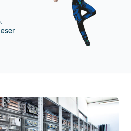
.
ieser