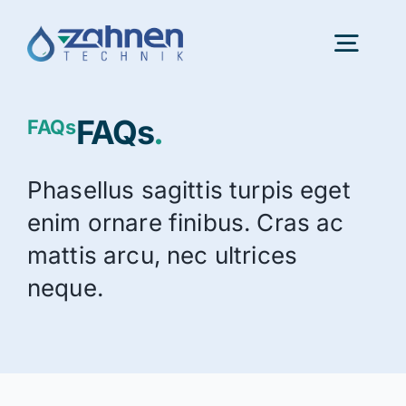
Skip
to
Togg
content
Navig
FAQs
.
FAQs
Portfolio
Phasellus sagittis turpis eget
InnovationLab
enim ornare finibus. Cras ac
mattis arcu, nec ultrices
About us
neque.
Latest news
Consulting